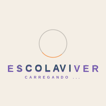
Acreditamos que a educação é um investimento no futuro
do seu filho. Não perca a oportunidade de fazer parte da
comunidade da Escola Viver!
Páginas
E
S
C
O
L
A
V
I
V
E
R
A ESCOLA VIVER
CARREGANDO ...
CENTRO CULTURAL
LISTA DE MATERIAIS
MATRÍCULAS