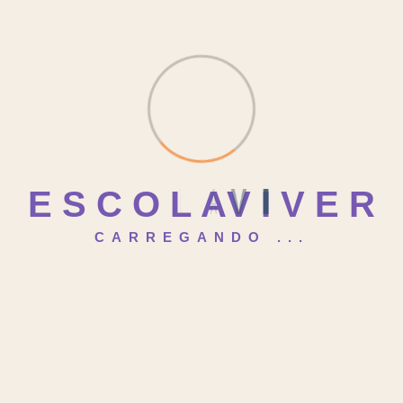
Por que a educação infantil é
fundamental para o desenvolvimento
do seu filho
Alfabetização no ensino
fundamental: como apoiar seu filho
E
S
C
O
L
A
V
I
V
E
R
no processo de aprender a ler e
escrever
CARREGANDO ...
Como ajudar seu filho a lidar com a
dificuldade de fazer amigos na escola
O que fazer se seu filho tem
dificuldade em matemática: dicas